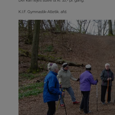
Der kan lejes stave til kr. 10,- pr. gang.
K.I.F. Gymnastik-Atletik. afd.