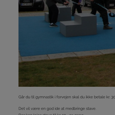
Går du til gymnastik i forvejen skal du ikke betale kr. 3
Det vil være en god ide at medbringe stave.