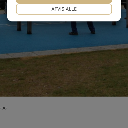
NØDVENDIGE
PRÆFERENCER
AFVIS ALLE
JA
NEJ
JA
NEJ
MARKETING
STATISTIK
0,00.