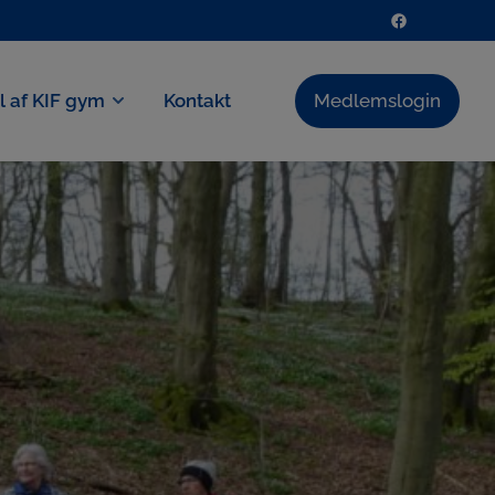
el af KIF gym
Kontakt
Medlemslogin