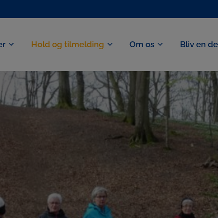
er
Hold og tilmelding
Om os
Bliv en d