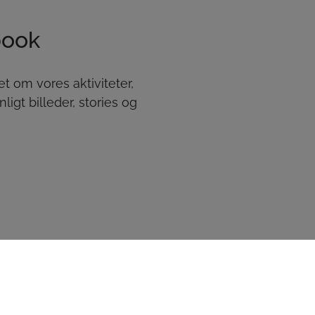
book
t om vores aktiviteter,
gt billeder, stories og