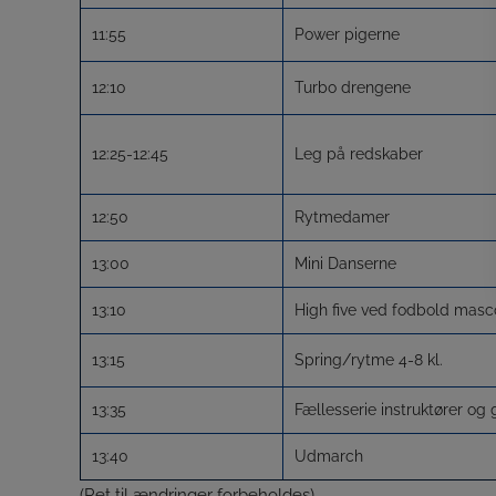
11:55
Power pigerne
12:10
Turbo drengene
12:25-12:45
Leg på redskaber
12:50
Rytmedamer
13:00
Mini Danserne
13:10
High five ved fodbold masc
13:15
Spring/rytme 4-8 kl.
13:35
Fællesserie instruktører og
13:40
Udmarch
(
Ret til ændringer forbeholdes
)