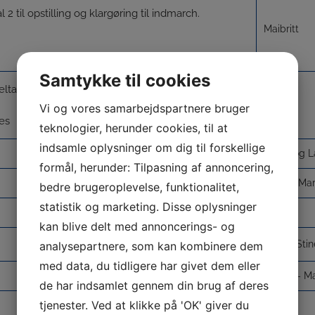
2 til opstilling og klargøring til indmarch.
Maibritt
Samtykke til cookies
eltagere
Vi og vores samarbejdspartnere bruger
es
teknologier, herunder cookies, til at
indsamle oplysninger om dig til forskellige
Anitta og 
formål, herunder: Tilpasning af annoncering,
Heidi – Mar
bedre brugeroplevelse, funktionalitet,
statistik og marketing. Disse oplysninger
Else
kan blive delt med annoncerings- og
Julie – Sti
analysepartnere, som kan kombinere dem
med data, du tidligere har givet dem eller
Maren – Ma
de har indsamlet gennem din brug af deres
tjenester. Ved at klikke på 'OK' giver du