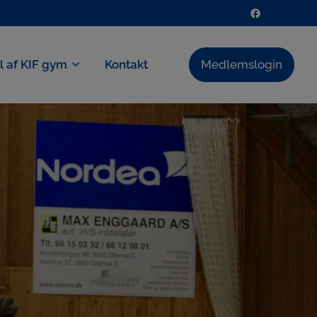
el af KIF gym
Kontakt
Medlemslogin