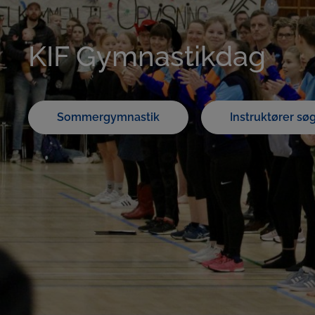
KIF Gymnastikdag
Sommergymnastik
Instruktører sø