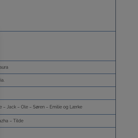
Laura
ia.
ne – Jack – Ole – Søren – Emilie og Lærke
zha – Tilde