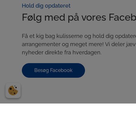
Hold dig opdateret
Følg med på vores Face
Få et kig bag kulisserne og hold dig opdatere
arrangementer og meget mere! Vi deler jævnli
nyheder direkte fra hverdagen.
Besøg Facebook