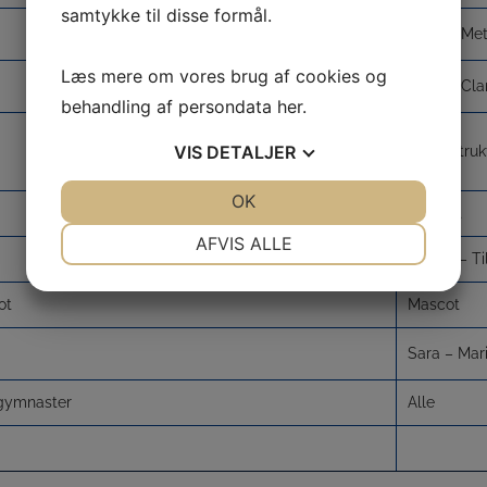
samtykke til disse formål.
Heidi – Met
Læs mere om vores brug af cookies og
Stine – Cla
behandling af persondata
her
.
VIS
DETALJER
Alle instru
JA
NEJ
OK
JA
NEJ
Maibritt
NØDVENDIGE
PRÆFERENCER
AFVIS ALLE
Mazha – Ti
JA
NEJ
JA
NEJ
ot
Mascot
MARKETING
STATISTIK
Sara – Mari
 gymnaster
Alle