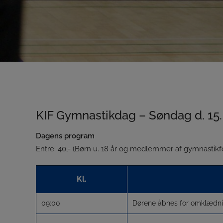
KIF Gymnastikdag – Søndag d. 15.
Dagens program
Entre: 40,- (Børn u. 18 år og medlemmer af gymnastikfo
Kl.
09:00
Dørene åbnes for omklædn