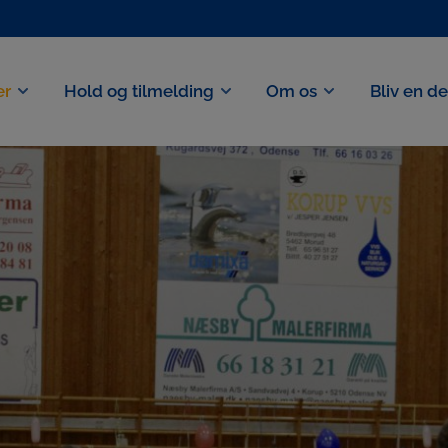
er
Hold og tilmelding
Om os
Bliv en d