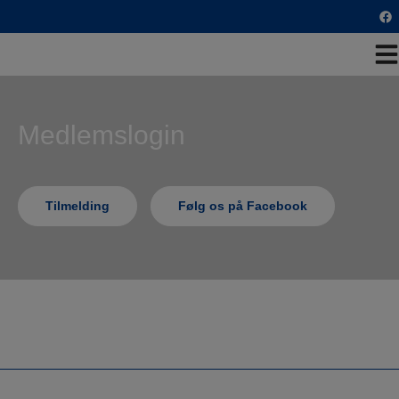
Hop
til
indholdet
Medlemslogin
Tilmelding
Følg os på Facebook