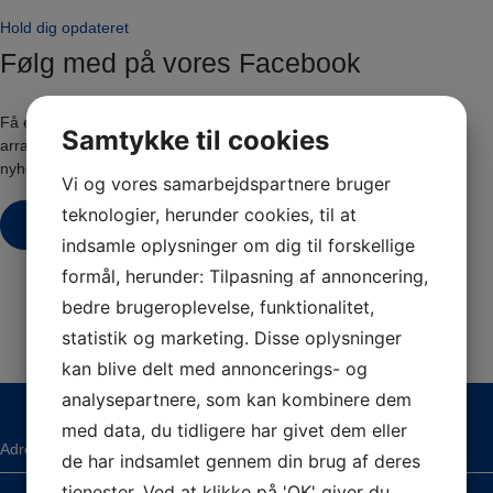
Hold dig opdateret
Følg med på vores Facebook
Få et kig bag kulisserne og hold dig opdateret om vores aktiviteter,
Samtykke til cookies
arrangementer og meget mere! Vi deler jævnligt billeder, stories og
nyheder direkte fra hverdagen.
Vi og vores samarbejdspartnere bruger
teknologier, herunder cookies, til at
Besøg Facebook
indsamle oplysninger om dig til forskellige
formål, herunder: Tilpasning af annoncering,
bedre brugeroplevelse, funktionalitet,
statistik og marketing. Disse oplysninger
kan blive delt med annoncerings- og
analysepartnere, som kan kombinere dem
med data, du tidligere har givet dem eller
Adresse
de har indsamlet gennem din brug af deres
tjenester. Ved at klikke på 'OK' giver du